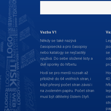
Vazba V1
Va
Někdy se také nazývá
Lep
časopisecká a pro časopisy
jso
nebo katalogy se nejčastěji
se 
využívá. Do sebe složené listy a
odo
dvě sponky do hřbetu.
pro
Hodí se pro menší rozsah až
Hod
přibližně do 64 vnitřních stran, i
40 
když přesný počet stran závisí i
hř
na zvoleném papíru. Počet stran
lep
musí být dělitelný číslem čtyři.
cm 
str
pap