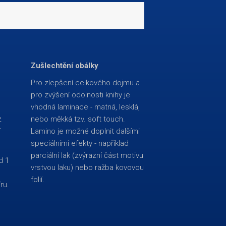
Zušlechtění obálky
Pro zlepšení celkového dojmu a
pro zvýšení odolnosti knihy je
vhodná laminace - matná, lesklá,
z
nebo měkká tzv. soft touch.
í
Lamino je možné doplnit dalšími
speciálními efekty - například
parciální lak (zvýrazní část motivu
d 1
vrstvou laku) nebo ražba kovovou
folií.
ru.